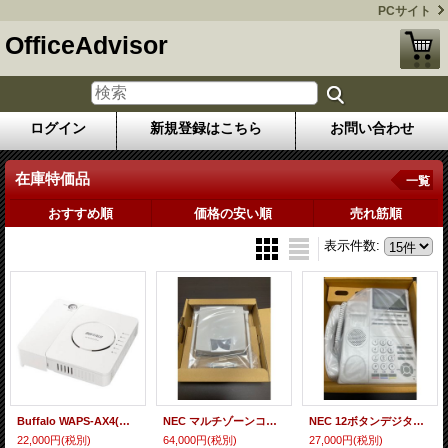
PCサイト
OfficeAdvisor
ログイン
新規登録はこちら
お問い合わせ
在庫特価品
一覧
おすすめ順
価格の安い順
売れ筋順
表示件数
:
Buffalo WAPS-AX4(特価在庫限り)｜株式会社ユーティリティ
NEC マルチゾーンコードレスアンテナ｜株式会社ユーティリティ
NEC 12ボタンデジタル多機能電話機（白）｜株式会社ユーティリティ
22,000円
(税別)
64,000円
(税別)
27,000円
(税別)