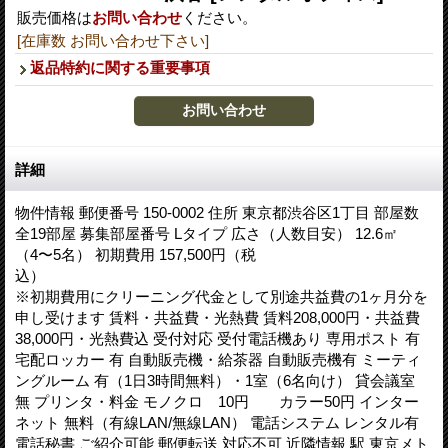
販売価格は
お問い合わせ
ください。
[在庫数 お問い合わせ下さい]
返品特約に関する重要事項
詳細
物件情報 郵便番号 150-0002 住所 東京都渋谷区1丁目 部屋数
全19部屋 募集部屋番号 Lタイプ 広さ（人数目安） 12.6㎡
（4〜5名） 初期費用 157,500円（税
込
※初期費用にクリーニング代金として別途共益費の1ヶ月分を
申し受けます 賃料・共益費・光熱費 賃料208,000円・共益費
38,000円・光熱費込 受付対応 受付電話機あり 専用ポスト 有
宅配ロッカー 有 自動販売機・給茶器 自動販売機有 ミーティ
ングルーム 有（1日3時間無料）・1室（6名向け） 貸会議室
無 プリンタ・料金 モノクロ 10円 カラー50円 インター
ネット 無料（有線LAN/無線LAN） 電話システム レンタル有
電話秘書 ご紹介可能 郵便転送 対応不可 近隣情報 駅 東京メト