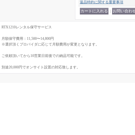
返品特約に関する重要事項
｜
RTX1210レンタル保守サービス
月額保守費用：11,500〜14,800円
※選択頂くプロバイダに応じて月額費用が変更となります。
ご依頼頂いてから10営業日前後での納品可能です。
別途20,000円でオンサイト設置の対応致します。