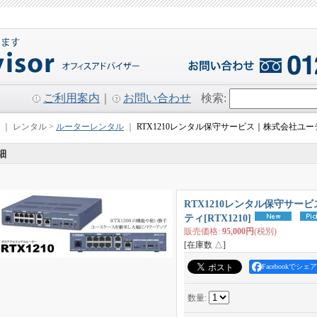
ご利用案内
｜
お問い合わせ
検索
:
｜ レンタル >
ルーターレンタル
｜
RTX1210レンタル保守サービス｜株式会社ユ
細
RTX1210レンタル保守サー
ティ
[
RTX1210
]
販売価格
:
95,000円
(税別)
[在庫数 △]
Facebookでシェア
数量
: