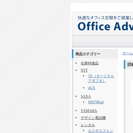
ホーム
商品カテゴリー
在庫特価品
詳
NTT
TA（ターミナル
アダプタ）
αGX
SAXA
HM700std
YAMAHA
デザイン電話機
レンタル
ビジネスフォン